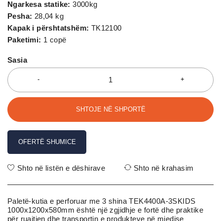
Ngarkesa statike:
3000kg
Pesha:
28,04 kg
Kapak i përshtatshëm:
TK12100
Paketimi:
1 copë
Sasia
SHTOJE NË SHPORTË
OFERTË SHUMICE
Shto në listën e dëshirave
Shto në krahasim
Paletë-kutia e perforuar me 3 shina TEK4400A-3SKIDS
1000x1200x580mm është një zgjidhje e fortë dhe praktike
për ruajtjen dhe transportin e produkteve në mjedise