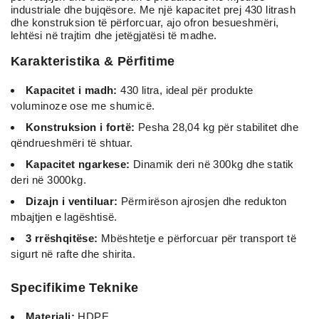
industriale dhe bujqësore. Me një kapacitet prej 430 litrash
dhe konstruksion të përforcuar, ajo ofron besueshmëri,
lehtësi në trajtim dhe jetëgjatësi të madhe.
Karakteristika & Përfitime
Kapacitet i madh:
430 litra, ideal për produkte
voluminoze ose me shumicë.
Konstruksion i fortë:
Pesha 28,04 kg për stabilitet dhe
qëndrueshmëri të shtuar.
Kapacitet ngarkese:
Dinamik deri në 300kg dhe statik
deri në 3000kg.
Dizajn i ventiluar:
Përmirëson ajrosjen dhe redukton
mbajtjen e lagështisë.
3 rrëshqitëse:
Mbështetje e përforcuar për transport të
sigurt në rafte dhe shirita.
Specifikime Teknike
Materiali:
HDPE