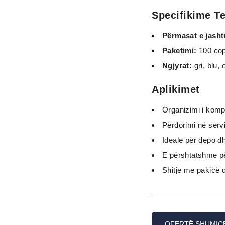
Specifikime T
Përmasat e jash
Paketimi:
100 co
Ngjyrat:
gri, blu,
Aplikimet
Organizimi i komp
Përdorimi në serv
Ideale për depo dh
E përshtatshme pë
Shitje me pakicë 
OFERTË SHUMIC