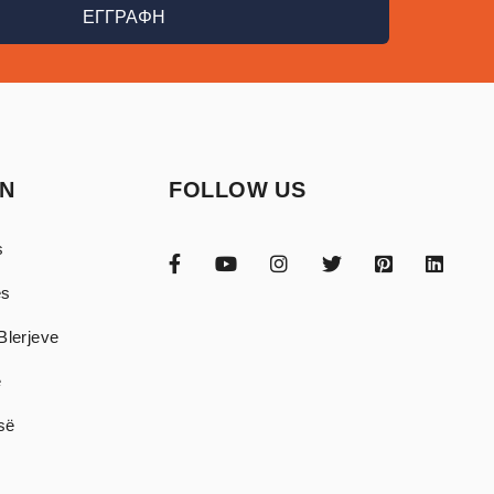
ΕΓΓΡΑΦΗ
ON
FOLLOW US
s
ës
Blerjeve
e
isë