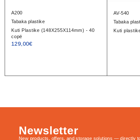
A200
AV-540
Tabaka plastike
Tabaka plas
Kuti Plastike (148X255X114mm) - 40
Kuti plast
copë
129,00
€
Newsletter
New products, offers, and storage solutions — directly t