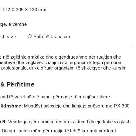
:
172 X 305 X 130 mm
kuqe, e verdhë
ëshirave
Shto në krahasim
ë një zgjidhje praktike dhe e qëndrueshme për ruajtjen dhe
nentëve dhe veglave. Dizajni i saj ergonomik lejon përdorim
e profesionale, duke ofruar organizim të shkëlqyer dhe kursim
 & Përfitime
nd të varet në një panel për qasje të menjëhershme
 lidhshme:
Mundësi palosjeje dhe lidhjeje anësore me PX-300
bël:
Vendosje njëra mbi tjetrën me sistem lidhjeje kutie veglash
:
Dizajn i palosshëm për ruajtje të lehtë kur nuk përdoret