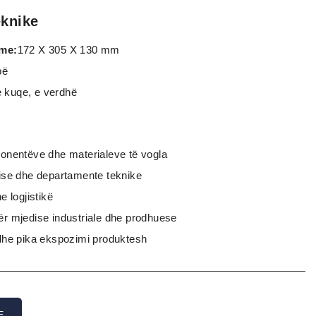
eknike
tme:
172 X 305 X 130 mm
pë
 e kuqe, e verdhë
onentëve dhe materialeve të vogla
ise dhe departamente teknike
e logjistikë
r mjedise industriale dhe prodhuese
dhe pika ekspozimi produktesh
E