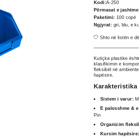
Kodi:
A-250
Përmasat e jashtme
Paketimi:
100 copë
Ngjyrat:
gri, blu, e 
Shto në listën e d
Kutiçka plastike ësht
klasifikimin e kompo
fleksibël në ambient
hapësire.
Karakteristika
Sistem i varur:
Mu
E palosshme & e
Pin
Organizim fleksi
Kursim hapësire