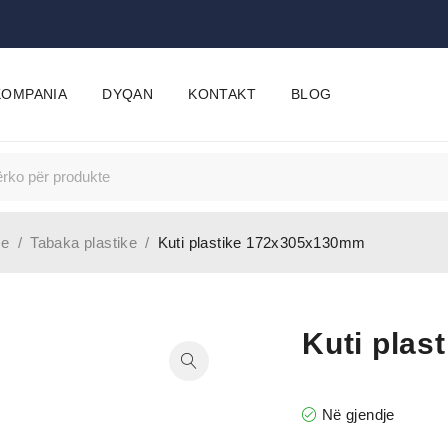
KOMPANIA
DYQAN
KONTAKT
BLOG
se
/
Tabaka plastike
/
Kuti plastike 172x305x130mm
Kuti pla
Në gjendje