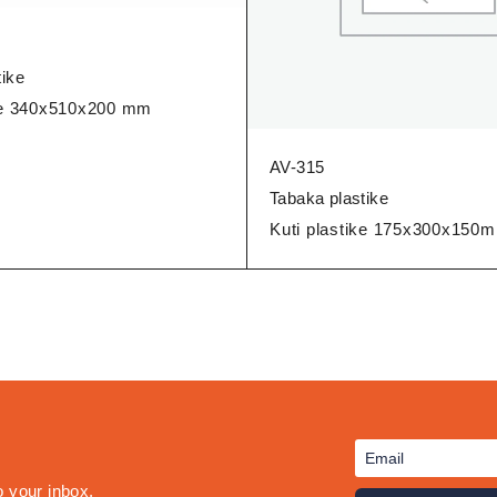
tike
ike 340x510x200 mm
AV-315
Tabaka plastike
Kuti plastike 175x300x150
o your inbox.