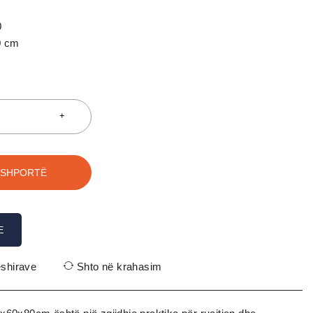
0
0 cm
 SHPORTË
E
ëshirave
Shto në krahasim