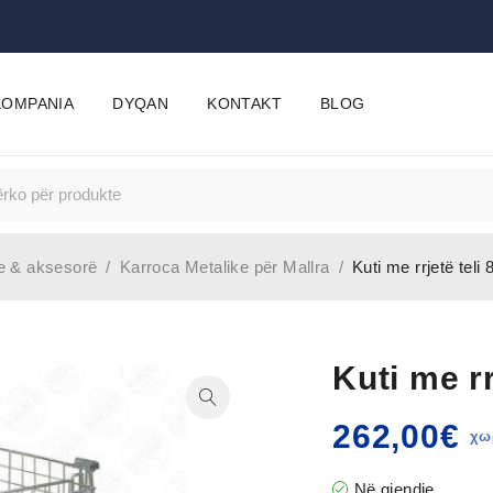
KOMPANIA
DYQAN
KONTAKT
BLOG
e & aksesorë
/
Karroca Metalike për Mallra
/
Kuti me rrjetë teli
Kuti me r
262,00
€
Në gjendje