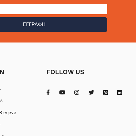
ΕΓΓΡΑΦΗ
ON
FOLLOW US
s
ës
Blerjeve
e