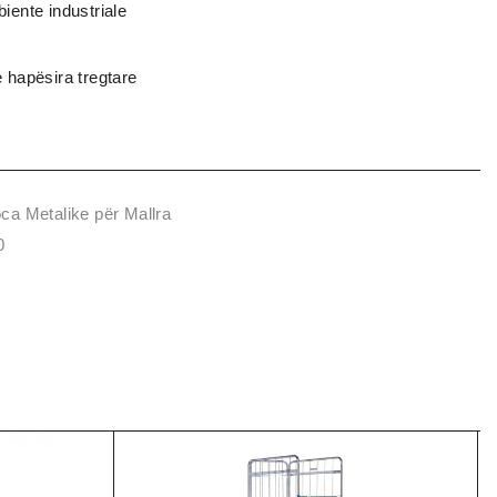
ente industriale
hapësira tregtare
ca Metalike për Mallra
0