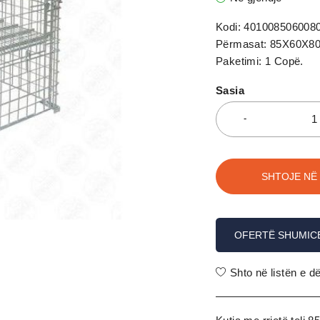
Kodi: 401008506008
Përmasat: 85X60X8
Paketimi: 1 Copë.
Sasia
SHTOJE NË
OFERTË SHUMIC
Shto në listën e d