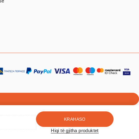
isë
KRAHASO
Hiqi të gjitha produktet