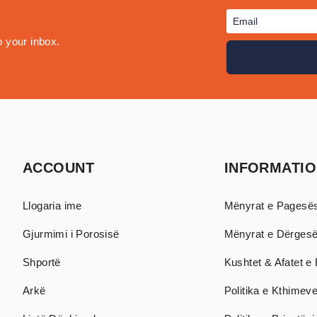
o your inbox.
ACCOUNT
INFORMATI
Llogaria ime
Mënyrat e Pagesë
Gjurmimi i Porosisë
Mënyrat e Dërges
Shportë
Kushtet & Afatet e 
Arkë
Politika e Kthimev