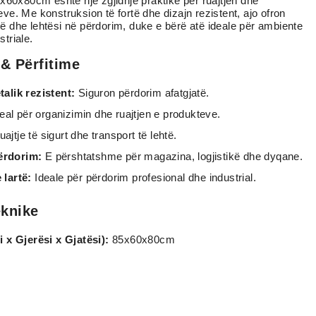
85x60x80cm është një zgjidhje praktike për ruajtjen dhe
eve. Me konstruksion të fortë dhe dizajn rezistent, ajo ofron
ë dhe lehtësi në përdorim, duke e bërë atë ideale për ambiente
striale.
 & Përfitime
alik rezistent:
Siguron përdorim afatgjatë.
eal për organizimin dhe ruajtjen e produkteve.
ajtje të sigurt dhe transport të lehtë.
përdorim:
E përshtatshme për magazina, logjistikë dhe dyqane.
lartë:
Ideale për përdorim profesional dhe industrial.
eknike
 x Gjerësi x Gjatësi):
85x60x80cm