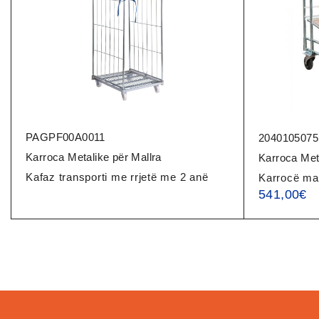
PAGPF00A0011
2040105075
Karroca Metalike për Mallra
Karroca Meta
Kafaz transporti me rrjetë me 2 anë
Karrocë ma
541,00
€