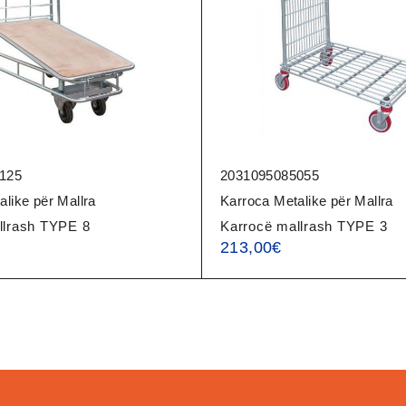
125
2031095085055
like për Mallra
Karroca Metalike për Mallra
llrash TYPE 8
Karrocë mallrash TYPE 3
213,00
€