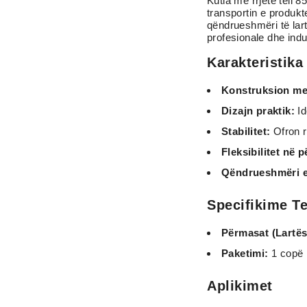
Kutia me rrjetë teli 
transportin e produkt
qëndrueshmëri të lart
profesionale dhe indu
Karakteristika
Konstruksion met
Dizajn praktik:
Id
Stabilitet:
Ofron ru
Fleksibilitet në 
Qëndrueshmëri e 
Specifikime T
Përmasat (Lartësi
Paketimi:
1 copë
Aplikimet