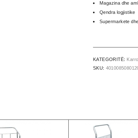
Magazina dhe ambi
Qendra logjistike
Supermarkete dhe 
KATEGORITË:
Karro
SKU:
401008508012