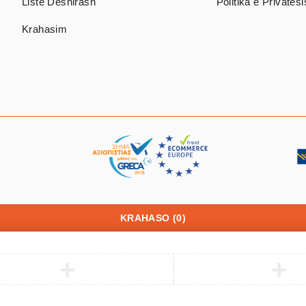
Listë Dëshirash
Politika e Privatës
Krahasim
KRAHASO
(0)