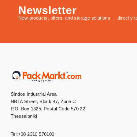
Newsletter
New products, offers, and storage solutions — directly t
Sindos Industrial Area
NB1A Street, Block 47, Zone C
P.O. Box 1325, Postal Code 570 22
Thessaloniki
Tel:
+30 2310 570100