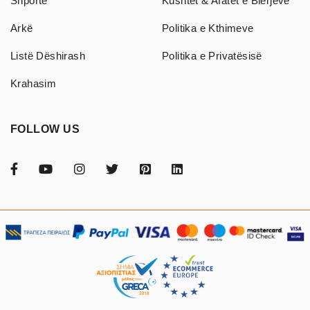
Shportë
Kushtet & Afatet e Blerjeve
Arkë
Politika e Kthimeve
Listë Dëshirash
Politika e Privatësisë
Krahasim
FOLLOW US