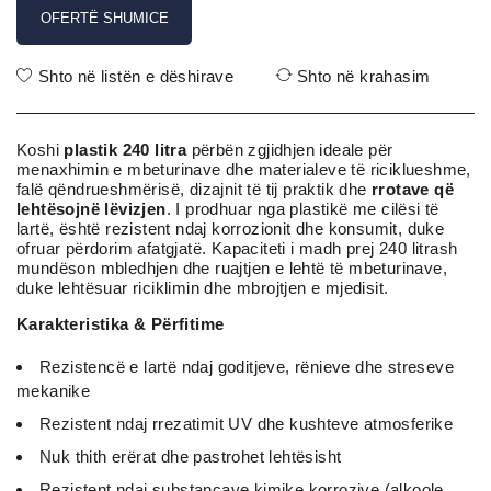
OFERTË SHUMICE
Shto në listën e dëshirave
Shto në krahasim
Koshi
plastik 240 litra
përbën zgjidhjen ideale për
menaxhimin e mbeturinave dhe materialeve të riciklueshme,
falë qëndrueshmërisë, dizajnit të tij praktik dhe
rrotave që
lehtësojnë lëvizjen
. I prodhuar nga plastikë me cilësi të
lartë, është rezistent ndaj korrozionit dhe konsumit, duke
ofruar përdorim afatgjatë. Kapaciteti i madh prej 240 litrash
mundëson mbledhjen dhe ruajtjen e lehtë të mbeturinave,
duke lehtësuar riciklimin dhe mbrojtjen e mjedisit.
Karakteristika & Përfitime
Rezistencë e lartë ndaj goditjeve, rënieve dhe streseve
mekanike
Rezistent ndaj rrezatimit UV dhe kushteve atmosferike
Nuk thith erërat dhe pastrohet lehtësisht
Rezistent ndaj substancave kimike korrozive (alkoole,