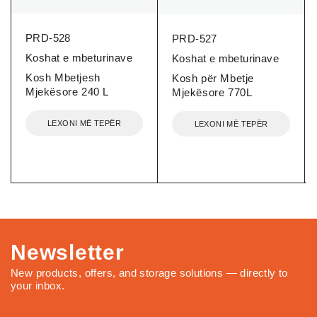
PRD-528
PRD-527
Koshat e mbeturinave
Koshat e mbeturinave
Kosh Mbetjesh
Kosh për Mbetje
Mjekësore 240 L
Mjekësore 770L
LEXONI MË TEPËR
LEXONI MË TEPËR
Newsletter
New products, offers, and storage solutions — directly to
your inbox.