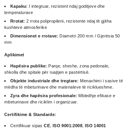
Kapaku:
I integruar, rezistent ndaj goditjeve dhe
temperaturave
Rrotat:
2 rrota polipropileni, rezistente ndaj të gjitha
kushteve atmosferike
Dimensionet e rrotave:
Diametri 200 mm / Gjerësia 50
mm
Aplikimet
Hapësira publike:
Parqe, sheshe, zona pedonale,
shkolla dhe spitale për ruajtjen e pastërtisë.
Objekte industriale dhe tregtare:
Menaxhimi i sasive të
mëdha të mbeturinave dhe materialeve të riciklueshme.
Zyra dhe hapësira profesionale:
Mbledhje efikase e
mbeturinave dhe riciklim i organizuar.
Certifikime & Standarde:
Certifikuar sipas
CE
,
ISO 9001:2008
,
ISO 14001