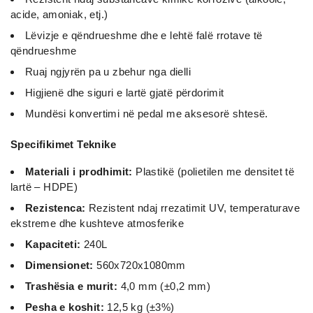
acide, amoniak, etj.)
Lëvizje e qëndrueshme dhe e lehtë falë rrotave të
qëndrueshme
Ruaj ngjyrën pa u zbehur nga dielli
Higjienë dhe siguri e lartë gjatë përdorimit
Mundësi konvertimi në pedal me aksesorë shtesë.
Specifikimet Teknike
Materiali i prodhimit:
Plastikë (polietilen me densitet të
lartë – HDPE)
Rezistenca:
Rezistent ndaj rrezatimit UV, temperaturave
ekstreme dhe kushteve atmosferike
Kapaciteti:
240L
Dimensionet:
560x720x1080mm
Trashësia e murit:
4,0 mm (±0,2 mm)
Pesha e koshit:
12,5 kg (±3%)