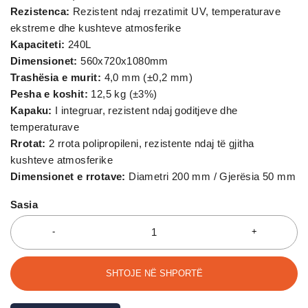
Rezistenca:
Rezistent ndaj rrezatimit UV, temperaturave
ekstreme dhe kushteve atmosferike
Kapaciteti:
240L
Dimensionet:
560x720x1080mm
Trashësia e murit:
4,0 mm (±0,2 mm)
Pesha e koshit:
12,5 kg (±3%)
Kapaku:
I integruar, rezistent ndaj goditjeve dhe
temperaturave
Rrotat:
2 rrota polipropileni, rezistente ndaj të gjitha
kushteve atmosferike
Dimensionet e rrotave:
Diametri 200 mm / Gjerësia 50 mm
Sasia
SHTOJE NË SHPORTË