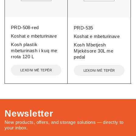
PRD-508-red
PRD-535
Koshat e mbeturinave
Koshat e mbeturinave
Kosh plastik
Kosh Mbetjesh
mbeturinash i kuq me
Mjekësore 30L me
rrota 120 L
pedal
LEXONI MË TEPËR
LEXONI MË TEPËR
Newsletter
New products, offers, and storage solutions — directly to
your inbox.