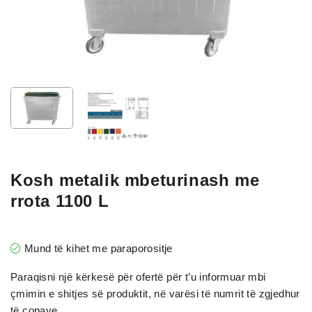
Kosh metalik mbeturinash me
rrota 1100 L
Mund të kihet me paraporositje
Paraqisni një kërkesë për ofertë për t’u informuar mbi
çmimin e shitjes së produktit, në varësi të numrit të zgjedhur
të copave.