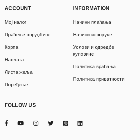
ACCOUNT
INFORMATION
Мој налог
Начини плаћања
Праћење поруџбине
Начини испоруке
Корпа
Услови и одредбе
куповине
Наплата
Политика враћања
Листа жеља
Политика приватности
Поређење
FOLLOW US