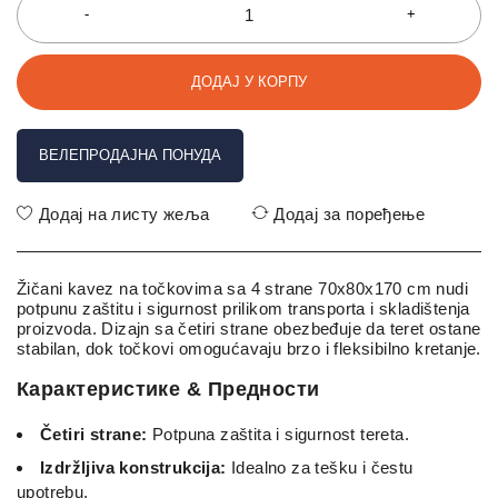
ДОДАЈ У КОРПУ
ВЕЛЕПРОДАЈНА ПОНУДА
Додај на листу жеља
Додај за поређење
Žičani kavez na točkovima sa 4 strane 70x80x170 cm nudi
potpunu zaštitu i sigurnost prilikom transporta i skladištenja
proizvoda. Dizajn sa četiri strane obezbeđuje da teret ostane
stabilan, dok točkovi omogućavaju brzo i fleksibilno kretanje.
Карактеристике & Предности
Četiri strane:
Potpuna zaštita i sigurnost tereta.
Izdržljiva konstrukcija:
Idealno za tešku i čestu
upotrebu.