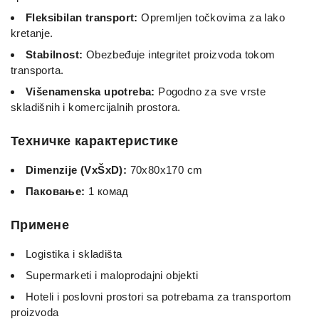
Fleksibilan transport:
Opremljen točkovima za lako
kretanje.
Stabilnost:
Obezbeđuje integritet proizvoda tokom
transporta.
Višenamenska upotreba:
Pogodno za sve vrste
skladišnih i komercijalnih prostora.
Техничке карактеристике
Dimenzije (VxŠxD):
70x80x170 cm
Паковање:
1 комад
Примене
Logistika i skladišta
Supermarketi i maloprodajni objekti
Hoteli i poslovni prostori sa potrebama za transportom
proizvoda