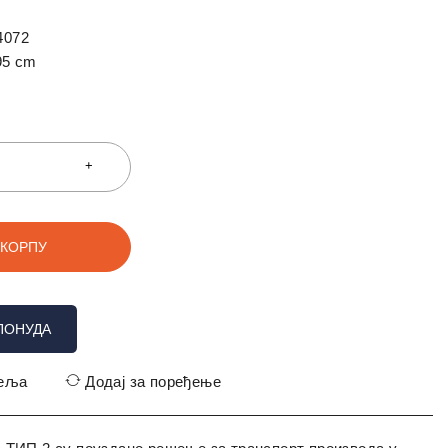
4072
95 cm
 КОРПУ
ПОНУДА
жеља
Додај за поређење