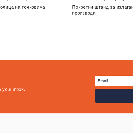
олица на точковима
Покретни штанд за излага
производа
o your inbox.