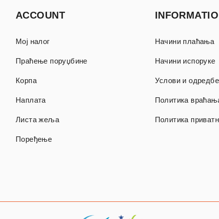
ACCOUNT
INFORMATI
Мој налог
Начини плаћања
Праћење поруџбине
Начини испоруке
Корпа
Услови и одредбе
Наплата
Политика враћањ
Листа жеља
Политика приватн
Поређење