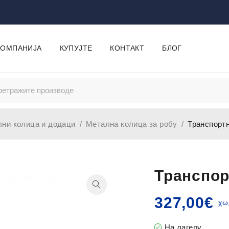
КОМПАНИЈА
КУПУЈТЕ
КОНТАКТ
БЛОГ
ни колица и додаци
/
Метална колица за робу
/
Транспорт
Транспор
327,00
€
На лагеру