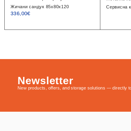
Жичани сандук 85x80x120
Сервисна к
336,00
€
Newsletter
New products, offers, and storage solutions — directly t