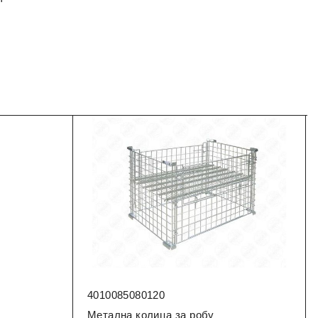
4010085080120
Метална колица за робу