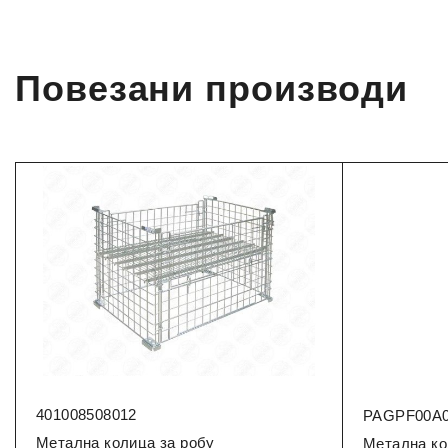
Повезани производи
401008508012
PAGPF00A0
Метална колица за робу
Метална ко