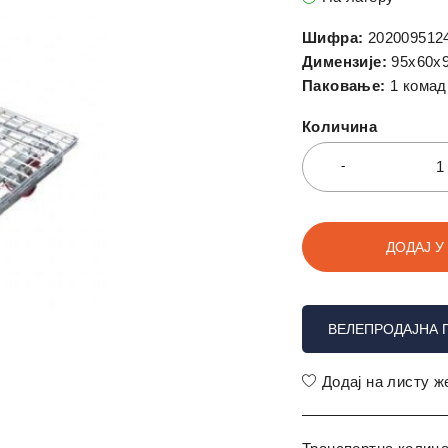
Шифра:
202009512
Димензије:
95x60x
Паковање:
1 комад
Количина
ДОДАЈ У
ВЕЛЕПРОДАЈНА 
Додај на листу 