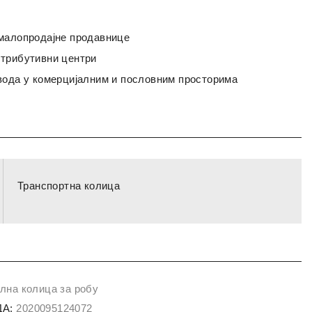
малопродајне продавнице
трибутивни центри
вода у комерцијалним и пословним просторима
Транспортна колица
лна колица за робу
А:
2020095124072