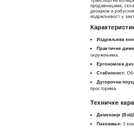
Транспортна колица
продавницама, скла
дизајном и робусно
издржљивост у зах
Карактеристи
Издржљива конс
Практичне диме
окружењима.
Ергономски диз
Стабилност:
Обе
Дугорочна поуз
просторима.
Техничке кар
Димензије (ВxШ
Паковање:
1 ко