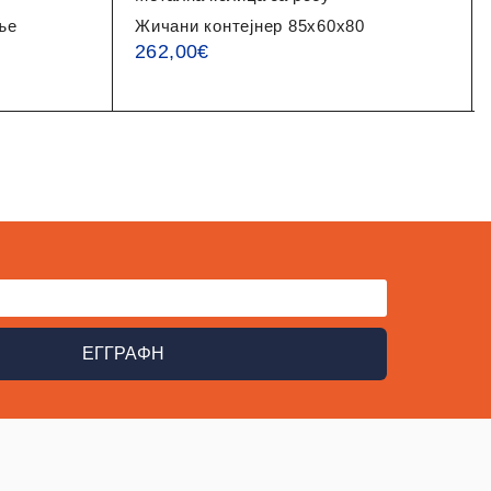
ње
Жичани контејнер 85x60x80
262,00
€
ΕΓΓΡΑΦΗ