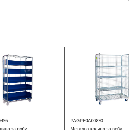
495
PAGPF0A00890
лица за робу
Метална колица за робу