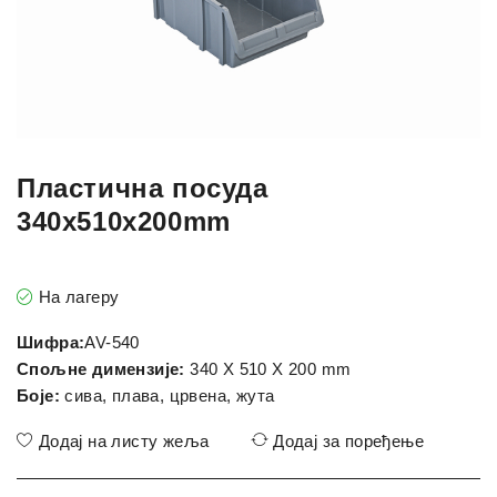
Пластична посуда
340x510x200mm
На лагеру
Шифра:
AV-540
Спољне димензије:
340 X 510 X 200 mm
Боје:
сива, плава, црвена, жута
Додај на листу жеља
Додај за поређење