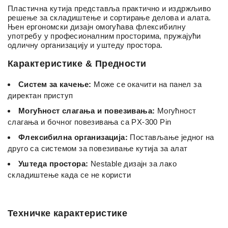
Пластична кутија представља практично и издржљиво
решење за складиштење и сортирање делова и алата.
Њен ергономски дизајн омогућава флексибилну
употребу у професионалним просторима, пружајући
одличну организацију и уштеду простора.
Карактеристике & Предности
Систем за качење:
Може се окачити на панел за
директан приступ
Могућност слагања и повезивања:
Могућност
слагања и бочног повезивања са PX-300 Pin
Флексибилна организација:
Постављање једног на
друго са системом за повезивање кутија за алат
Уштеда простора:
Nestable дизајн за лако
складиштење када се не користи
Техничке карактеристике