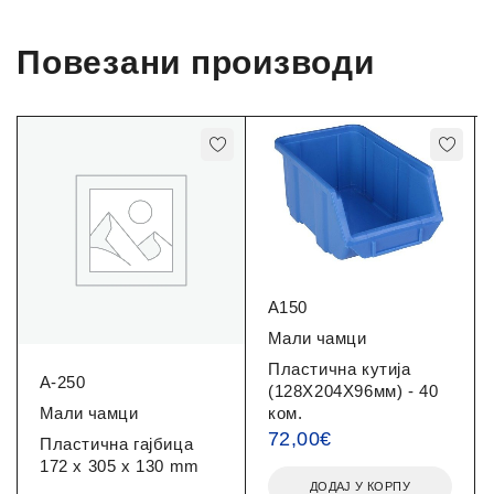
Повезани производи
A150
Мали чамци
Пластична кутија
A-250
(128X204X96мм) - 40
ком.
Мали чамци
72,00
€
Пластична гајбица
172 x 305 x 130 mm
ДОДАЈ У КОРПУ