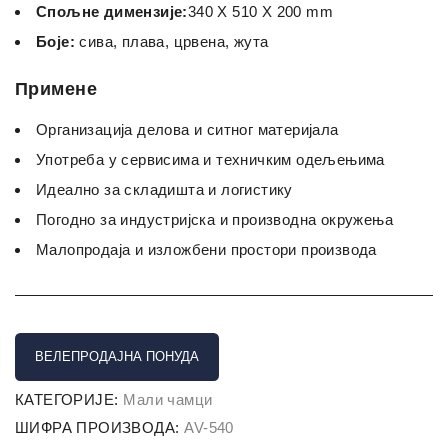
Спољне димензије:
340 X 510 X 200 mm
Боје:
сива, плава, црвена, жута
Примене
Организација делова и ситног материјала
Употреба у сервисима и техничким одељењима
Идеално за складишта и логистику
Погодно за индустријска и производна окружења
Малопродаја и изложбени простори производа
ВЕЛЕПРОДАЈНА ПОНУДА
КАТЕГОРИЈЕ:
Мали чамци
ШИФРА ПРОИЗВОДА:
AV-540