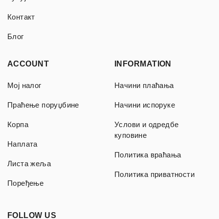
Контакт
Блог
ACCOUNT
INFORMATION
Мој налог
Начини плаћања
Праћење поруџбине
Начини испоруке
Корпа
Услови и одредбе
куповине
Наплата
Политика враћања
Листа жеља
Политика приватности
Поређење
FOLLOW US