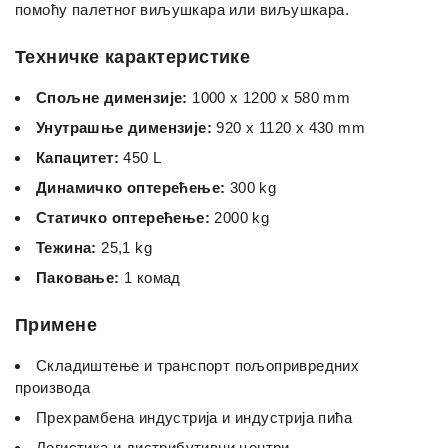
помоћу палетног виљушкара или виљушкара.
Техничке карактеристике
Спољне димензије:
1000 x 1200 x 580 mm
Унутрашње димензије:
920 x 1120 x 430 mm
Капацитет:
450 L
Динамичко оптерећење:
300 kg
Статичко оптерећење:
2000 kg
Тежина:
25,1 kg
Паковање:
1 комад
Примене
Складиштење и транспорт пољопривредних
производа
Прехрамбена индустрија и индустрија пића
Логистика и дистрибутивни центри