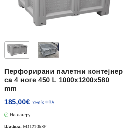
Перфорирани палетни контејнер
са 4 ноге 450 L 1000x1200x580
mm
185,00
€
На лагеру
Шифра:
ED121058P