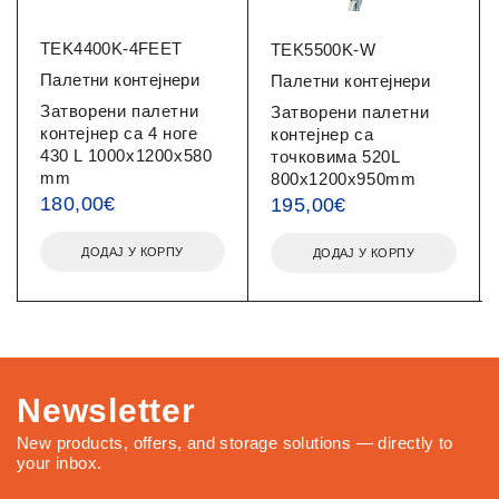
TEK4400K-4FEET
TEK5500K-W
Палетни контејнери
Палетни контејнери
Затворени палетни
Затворени палетни
контејнер са 4 ноге
контејнер са
430 L 1000x1200x580
точковима 520L
mm
800x1200x950mm
180,00
€
195,00
€
ДОДАЈ У КОРПУ
ДОДАЈ У КОРПУ
Newsletter
New products, offers, and storage solutions — directly to
your inbox.