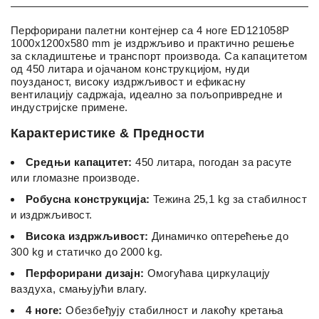
Перфорирани палетни контејнер са 4 ноге ED121058P
1000x1200x580 mm је издржљиво и практично решење
за складиштење и транспорт производа. Са капацитетом
од 450 литара и ојачаном конструкцијом, нуди
поузданост, високу издржљивост и ефикасну
вентилацију садржаја, идеално за пољопривредне и
индустријске примене.
Карактеристике & Предности
Средњи капацитет:
450 литара, погодан за расуте
или гломазне производе.
Робусна конструкција:
Тежина 25,1 kg за стабилност
и издржљивост.
Висока издржљивост:
Динамичко оптерећење до
300 kg и статичко до 2000 kg.
Перфорирани дизајн:
Омогућава циркулацију
ваздуха, смањујући влагу.
4 ноге:
Обезбеђују стабилност и лакоћу кретања