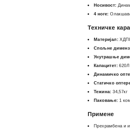
Носивост:
Динами
4 ноге:
Олакшава
Техничке кар
Материјал:
ХДП
Спољне дименз
Унутрашње диме
Капацитет:
620Л
Динамичко опт
Статичко оптер
Тежина:
34,57кг
Паковање:
1 ко
Примене
Прехрамбена и и