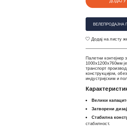
ДОДАЈ У
ВЕЛЕПРОДАЈНА 
Додај на листу 
Палетни контејнер 
1000x1200x760мм ј
транспорт производ
конструкцијом, обе
индустријским и п
Карактеристи
Велики капацит
Затворени дизај
Стабилна конст
стабилност.