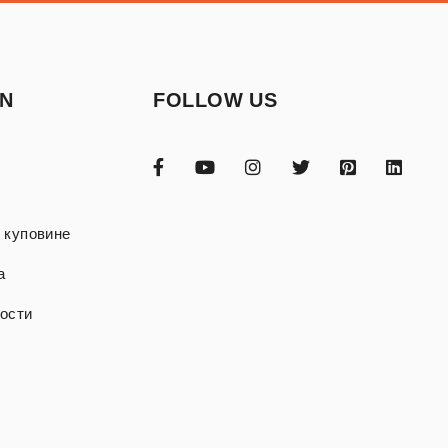
ON
FOLLOW US
 куповине
а
ости