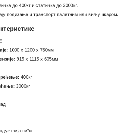
чка до 400кг и статичка до 3000кг.
ју подизање и транспорт палетним или виљушкаром.
актеристике
Е
ије:
1000 x 1200 x 760мм
нзије:
915 x 1115 x 605мм
ерећење:
400кг
ећење:
3000кг
мад
ндустрија пића