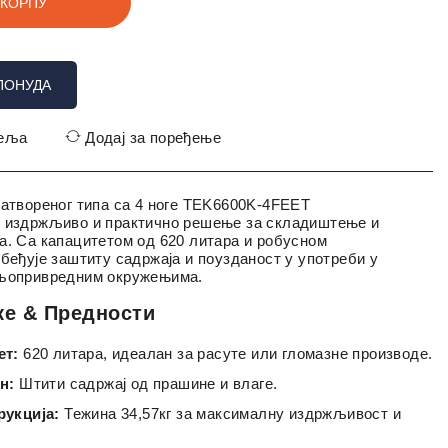
 КОРПУ
ПОНУДА
жеља
Додај за поређење
затвореног типа са 4 ноге TEK6600K-4FEET
е издржљиво и практично решење за складиштење и
а. Са капацитетом од 620 литара и робусном
збеђује заштиту садржаја и поузданост у употреби у
ољопривредним окружењима.
ке & Предности
ет:
620 литара, идеалан за расуте или гломазне производе.
н:
Штити садржај од прашине и влаге.
рукција:
Тежина 34,57кг за максималну издржљивост и