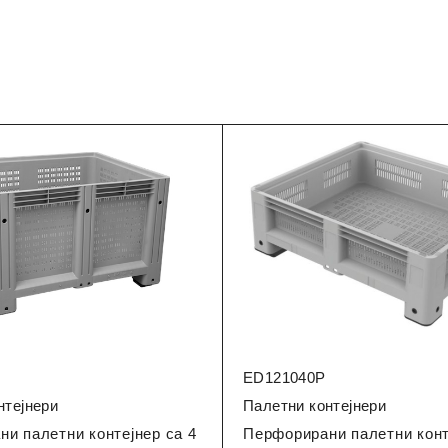
ED121040P
нтејнери
Палетни контејнери
и палетни контејнер са 4
Перфорирани палетни конт