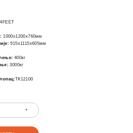
-4FEET
:
1000x1200x760мм
ије:
915x1115x605мм
ћење:
400кг
ење:
3000кг
лопац:
ТК12100