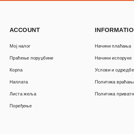
ACCOUNT
INFORMATI
Мој налог
Начини плаћања
Праћење поруџбине
Начини испоруке
Корпа
Услови и одредбе
Наплата
Политика враћањ
Листа жеља
Политика приватн
Поређење