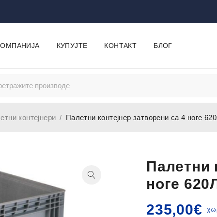
КОМПАНИЈА
КУПУЈТЕ
КОНТАКТ
БЛОГ
етни контејнери
/
Палетни контејнер затворени са 4 ноге 6
Палетни 
ноге 620
235,00
€