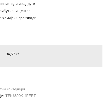
роизводи и задруге
трибутивни центри
и хемијски производи
34,57 кг
тни контејнери
А:
TEK6600K-4FEET