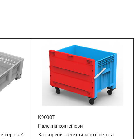
K9000T
Палетни контејнери
ејнер са 4
Затворени палетни контејнер са