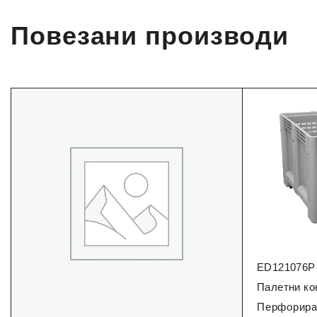
Повезани производи
ED121076P
Палетни ко
Перфориран