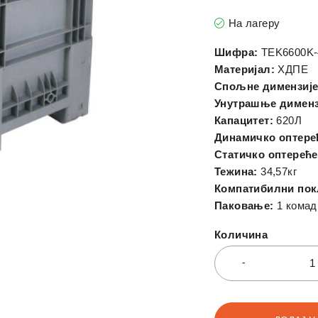
На лагеру
Шифра:
TEK6600K
Материјал:
ХДПЕ
Спољне димензије
Унутрашње дименз
Капацитет:
620Л
Динамичко оптере
Статичко оптерећ
Тежина:
34,57кг
Компатибилни пок
Паковање:
1 комад
Количина