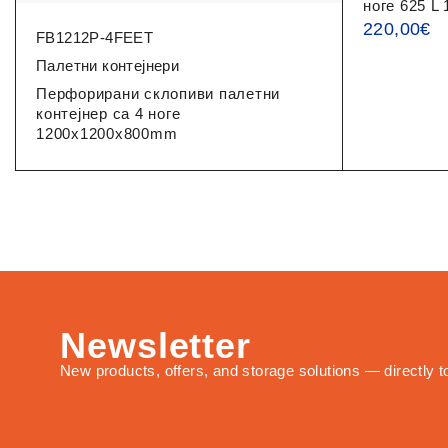
ноге 625 
220,00
€
FB1212P-4FEET
Палетни контејнери
Перфорирани склопиви палетни
контејнер са 4 ноге
1200x1200x800mm
Newsletter
New products, offers, and storage solutions — directly t