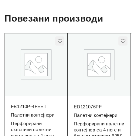
Повезани производи
FB1210P-4FEET
ED121076PF
Палетни контејнери
Палетни контејнери
Перфорирани
Перфорирани палетни
склопиви палетни
контејнер са 4 ноге и
контејнер са 4 ноге
бочним отвором 625Л