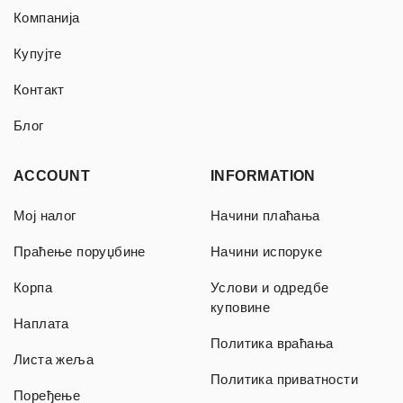
Компанија
Купујте
Контакт
Блог
ACCOUNT
INFORMATION
Мој налог
Начини плаћања
Праћење поруџбине
Начини испоруке
Корпа
Услови и одредбе
куповине
Наплата
Политика враћања
Листа жеља
Политика приватности
Поређење