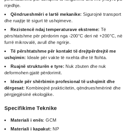
rrjedhje.
Qëndrueshmëri e lartë mekanike:
Sigurojnë transport
dhe ruajtje të sigurt të ushqimeve.
Rezistencë ndaj temperaturave ekstreme:
Të
përshtatshme për përdorim nga -200°C deri në +200°C, në
furrë mikrovalë, avull dhe ngrirje.
Të përshtatshme për kontakt të drejtpërdrejtë me
ushqimin:
Ideale për vakte të nxehta dhe të ftohta.
Ruajnë strukturën e tyre:
Nuk zbuten dhe nuk
deformohen gjatë përdorimit.
Ideale për shërbimin profesional të ushqimit dhe
dërgesat:
Kombinojnë prakticitetin, qëndrueshmërinë dhe
përgjegjësinë ekologjike.
Specifikime Teknike
Materiali i enës
: GCM
Materiali i kapakut:
NP