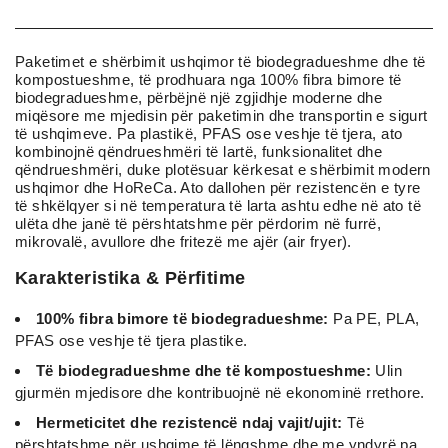
Paketimet e shërbimit ushqimor të biodegradueshme dhe të
kompostueshme, të prodhuara nga 100% fibra bimore të
biodegradueshme, përbëjnë një zgjidhje moderne dhe
miqësore me mjedisin për paketimin dhe transportin e sigurt
të ushqimeve. Pa plastikë, PFAS ose veshje të tjera, ato
kombinojnë qëndrueshmëri të lartë, funksionalitet dhe
qëndrueshmëri, duke plotësuar kërkesat e shërbimit modern
ushqimor dhe HoReCa. Ato dallohen për rezistencën e tyre
të shkëlqyer si në temperatura të larta ashtu edhe në ato të
ulëta dhe janë të përshtatshme për përdorim në furrë,
mikrovalë, avullore dhe fritezë me ajër (air fryer).
Karakteristika & Përfitime
100% fibra bimore të biodegradueshme:
Pa PE, PLA,
PFAS ose veshje të tjera plastike.
Të biodegradueshme dhe të kompostueshme:
Ulin
gjurmën mjedisore dhe kontribuojnë në ekonominë rrethore.
Hermeticitet dhe rezistencë ndaj vajit/ujit:
Të
përshtatshme për ushqime të lëngshme dhe me yndyrë pa