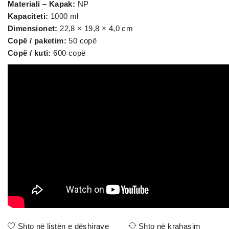
Materiali – Kapak:
NP
Kapaciteti:
1000 ml
Dimensionet:
22,8 × 19,8 × 4,0 cm
Copë / paketim:
50 copë
Copë / kuti:
600 copë
Shto në listën e dëshirave
Shto në krahasim