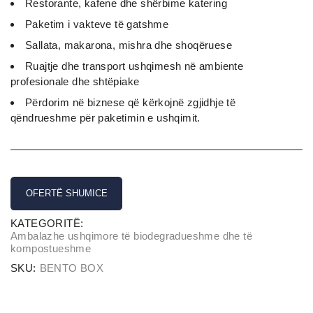
Restorante, kafene dhe shërbime katering
Paketim i vakteve të gatshme
Sallata, makarona, mishra dhe shoqëruese
Ruajtje dhe transport ushqimesh në ambiente
profesionale dhe shtëpiake
Përdorim në biznese që kërkojnë zgjidhje të
qëndrueshme për paketimin e ushqimit.
OFERTË SHUMICE
KATEGORITË:
Ambalazhe ushqimore të biodegradueshme dhe të
kompostueshme
SKU:
BENTO BOX