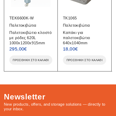
TEK6600K-W
TK1065
Παλετοκιβώτια
Παλετοκιβώτια
Παλετοκιβώτιο κλειστό
Καπάκι για
με ρόδες 620L
παλετοκιβώτιο
1000x1200x915mm
640x1040mm
295,00
€
18,00
€
ΠΡΟΣΘΉΚΗ ΣΤΟ ΚΑΛΆΘΙ
ΠΡΟΣΘΉΚΗ ΣΤΟ ΚΑΛΆΘΙ
Newsletter
New products, offers, and storage solutions — directly to
your inbox.