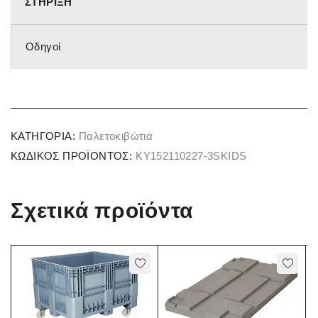
ΣΤΉΡΙΞΗ
Οδηγοί
ΚΑΤΗΓΟΡΊΑ:
Παλετοκιβώτια
ΚΩΔΙΚΌΣ ΠΡΟΪΌΝΤΟΣ:
KY152110227-3SKIDS
Σχετικά προϊόντα