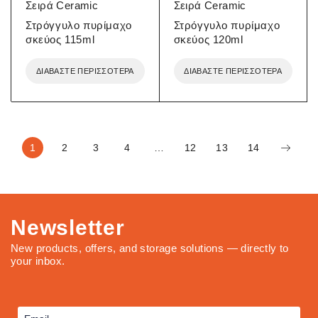
Σειρά Ceramic
Σειρά Ceramic
Στρόγγυλο πυρίμαχο
Στρόγγυλο πυρίμαχο
σκεύος 115ml
σκεύος 120ml
ΔΙΑΒΆΣΤΕ ΠΕΡΙΣΣΌΤΕΡΑ
ΔΙΑΒΆΣΤΕ ΠΕΡΙΣΣΌΤΕΡΑ
1
2
3
4
…
12
13
14
Newsletter
New products, offers, and storage solutions — directly to
your inbox.