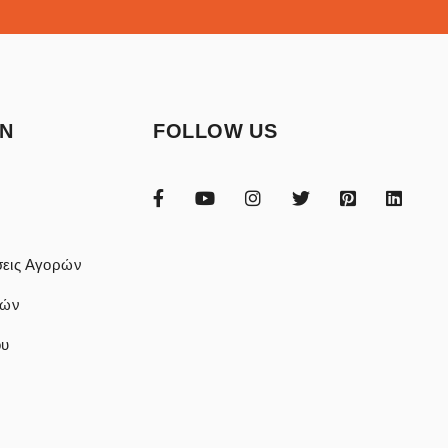
ON
FOLLOW US
εις Αγορών
φών
ου