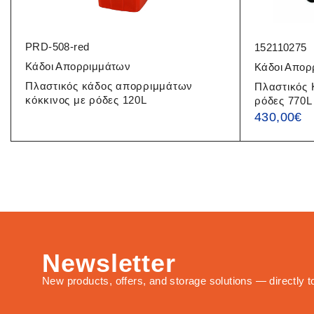
PRD-508-red
152110275
Κάδοι Απορριμμάτων
Κάδοι Απορ
Πλαστικός κάδος απορριμμάτων
Πλαστικός 
κόκκινος με ρόδες 120L
ρόδες 770L
430,00
€
Newsletter
New products, offers, and storage solutions — directly t