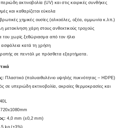
υπεριώδη ακτινοβολία (UV) και στις καιρικές συνθήκες
ές και καθαρίζεται εύκολα
βρωτικές χημικές ουσίες (αλκοόλες, οξέα, αμμωνία κ.λπ.)
λη μετακίνηση χάρη στους ανθεκτικούς τροχούς
α του χωρίς ξεθώριασμα από τον ήλιο
ι ασφάλεια κατά τη χρήση
τροπής σε πεντάλ με πρόσθετα εξαρτήματα.
στικά
ς:
Πλαστικό (πολυαιθυλένιο υψηλής πυκνότητας – HDPE)
ός σε υπεριώδη ακτινοβολία, ακραίες θερμοκρασίες και
40L
x720x1080mm
ος:
4,0 mm (±0,2 mm)
,5 kg (±3%)