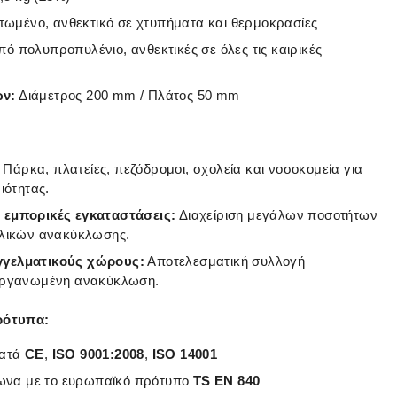
μένο, ανθεκτικό σε χτυπήματα και θερμοκρασίες
πό πολυπροπυλένιο, ανθεκτικές σε όλες τις καιρικές
ών:
Διάμετρος 200 mm / Πλάτος 50 mm
Πάρκα, πλατείες, πεζόδρομοι, σχολεία και νοσοκομεία για
ιότητας.
ι εμπορικές εγκαταστάσεις:
Διαχείριση μεγάλων ποσοτήτων
υλικών ανακύκλωσης.
γγελματικούς χώρους:
Αποτελεσματική συλλογή
οργανωμένη ανακύκλωση.
ρότυπα:
κατά
CE
,
ISO 9001:2008
,
ISO 14001
ωνα με το ευρωπαϊκό πρότυπο
TS EN 840