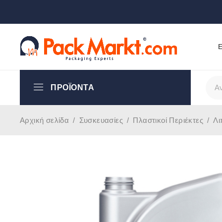
Ε
ΠΡΟΪΌΝΤΑ
Αρχική σελίδα
/
Συσκευασίες
/
Πλαστικοί Περιέκτες
/
Λι