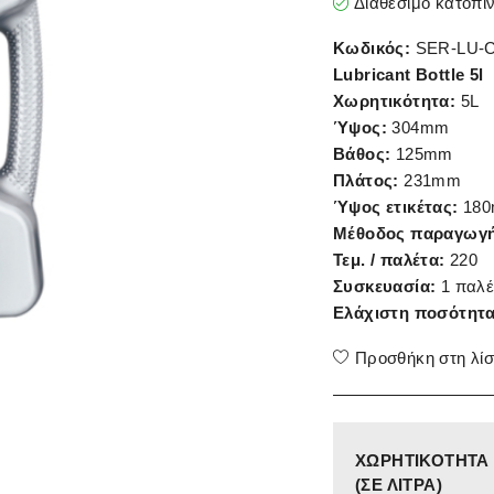
Διαθέσιμο κατόπι
Κωδικός:
SER-LU-C
Lubricant Bottle 5l
Χωρητικότητα:
5L
Ύψος:
304mm
Βάθος:
125mm
Πλάτος:
231mm
Ύψος ετικέτας:
18
Μέθοδος παραγωγή
Τεμ. / παλέτα:
220
Συσκευασία:
1 παλέ
Ελάχιστη ποσότητα
Προσθήκη στη λίσ
ΧΩΡΗΤΙΚΌΤΗΤΑ
(ΣΕ ΛΊΤΡΑ)