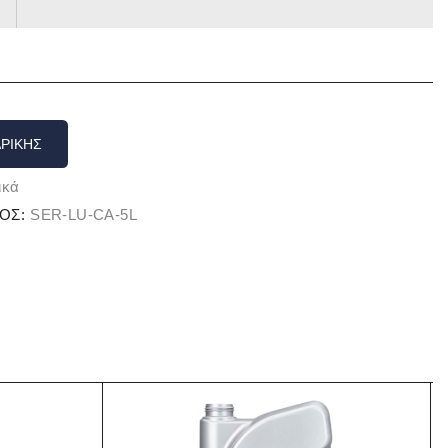
ΡΙΚΉΣ
ικά
ΟΣ:
SER-LU-CA-5L