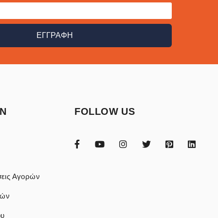
ΕΓΓΡΑΦΗ
ON
FOLLOW US
εις Αγορών
φών
ου