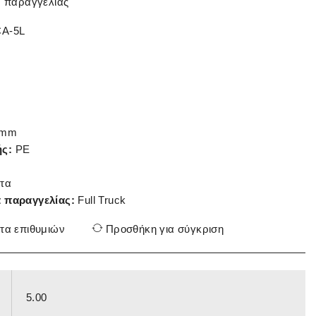
ν παραγγελίας
A-5L
0mm
ς:
PE
τα
 παραγγελίας:
Full Truck
τα επιθυμιών
Προσθήκη για σύγκριση
5.00