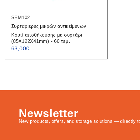
SEM102
Συρταριέρες μικρών αντικείμενων
Κουτί αποθήκευσης με συρτάρι
(85X122X41mm) - 60 τεμ.
63,00
€
Newsletter
New products, offers, and storage solutions — directly t