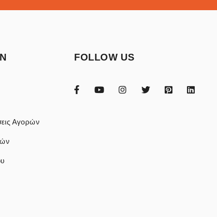
ON
FOLLOW US
εις Αγορών
φών
ου