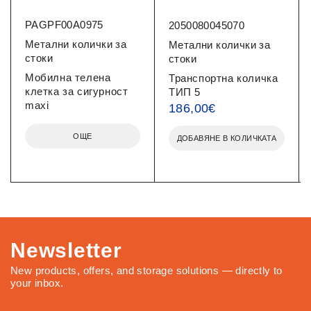
PAGPF00A0975
2050080045070
Метални колички за
Метални колички за
стоки
стоки
Мобилна телена
Транспортна количка
клетка за сигурност
ТИП 5
maxi
186,00
€
ОЩЕ
ДОБАВЯНЕ В КОЛИЧКАТА
Newsletter
New products, offers, and storage solutions — directly to
your inbox.