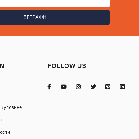
ΕΓΓΡΑΦΗ
ON
FOLLOW US
 куповине
а
ости