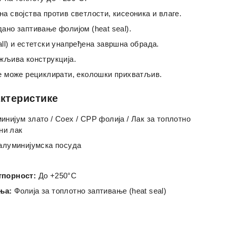
а својства против светлости, кисеоника и влаге.
ано заптивање фолијом (heat seal).
ll) и естетски унапређена завршна обрада.
ржљива конструкција.
се може рециклирати, еколошки прихватљив.
актеристике
нијум злато / Coex / CPP фолија / Лак за топлотно
ни лак
алуминијумска посуда
тпорност:
До +250°C
ња:
Фолија за топлотно заптивање (heat seal)