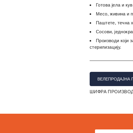
Готова јела и ку
Месо, живина и 
Паштете, течна 
Сосови, једнокра
Производи који з
стерилизацију.
ВЕЛЕПРОДАЈНА 
ШИФРА ПРОИЗВОД