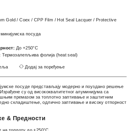
m Gold / Coex / CPP Film / Hot Seal Lacquer / Protective
уминијумска посуда
рност:
До +250°C
:
Термозалепљива фолија (heat seal)
жеља
Додај за поређење
ијумске посуде представљају модерно и поуздано решење
 Израђене су од висококвалитетног алуминијума са
ашњим премазом за топлотно заптивање и заштитним
едно складиштење, одлично заптивање и високу отпорност
ке & Предности
 на топлоту до +250°C.