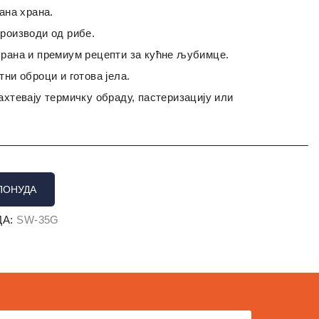
вана храна.
производи од рибе.
храна и премиум рецепти за кућне љубимце.
тни оброци и готова јела.
ахтевају термичку обраду, пастеризацију или
ПОНУДА
А:
SW-35G