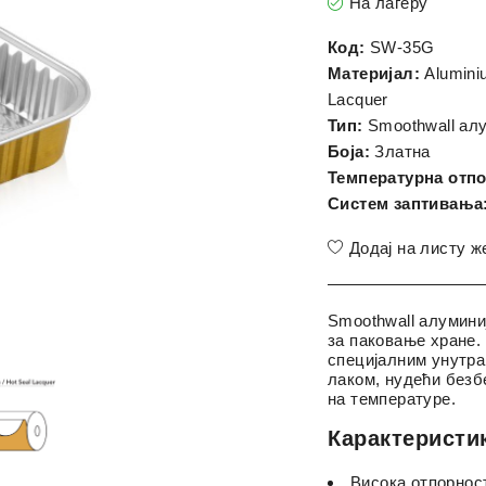
На лагеру
Код:
SW-35G
Материјал:
Aluminiu
Lacquer
Тип:
Smoothwall ал
Боја:
Златна
Температурна отпо
Систем заптивања
Додај на листу 
Smoothwall алумин
за паковање хране.
специјалним унутр
лаком, нудећи безб
на температуре.
Карактеристи
Висока отпорност