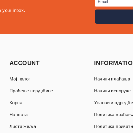
o your inbox.
ACCOUNT
INFORMATI
Мој налог
Начини плаћања
Праћење поруџбине
Начини испоруке
Корпа
Услови и одредбе
Наплата
Политика враћањ
Листа жеља
Политика приватн