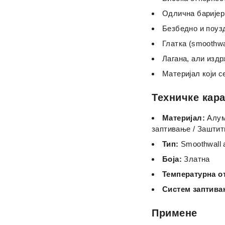
Одлична баријерн
Безбедно и поузд
Глатка (smoothwa
Лагана, али изд
Материјал који 
Техничке кар
Материјал:
Алуми
заптивање / Заштит
Тип:
Smoothwall 
Боја:
Златна
Температурна о
Систем заптива
Примене