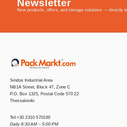
Newsletter
New products, offers, and storage solutions — directly t
Sindos Industrial Area
NB1A Street, Block 47, Zone C
P.O. Box 1325, Postal Code 570 22
Thessaloniki
Tel:
+30 2310 570100
Daily 8:30 AM – 5:00 PM