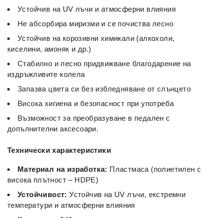
Устойчив на UV лъчи и атмосферни влияния
Не абсорбира миризми и се почиства лесно
Устойчив на корозивни химикали (алкохоли,
киселини, амоняк и др.)
Стабилно и лесно придвижване благодарение на
издръжливите колела
Запазва цвета си без избледняване от слънцето
Висока хигиена и безопасност при употреба
Възможност за преобразуване в педален с
допълнителни аксесоари.
Технически характеристики
Материал на изработка:
Пластмаса (полиетилен с
висока плътност – HDPE)
Устойчивост:
Устойчив на UV лъчи, екстремни
температури и атмосферни влияния