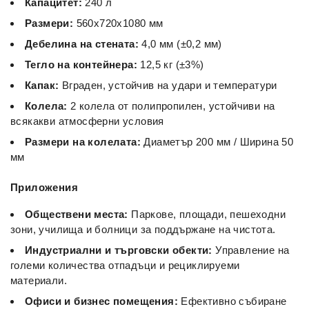
Капацитет:
240 л
Размери:
560x720x1080 мм
Дебелина на стената:
4,0 мм (±0,2 мм)
Тегло на контейнера:
12,5 кг (±3%)
Капак:
Вграден, устойчив на удари и температури
Колела:
2 колела от полипропилен, устойчиви на
всякакви атмосферни условия
Размери на колелата:
Диаметър 200 мм / Ширина 50
мм
Приложения
Обществени места:
Паркове, площади, пешеходни
зони, училища и болници за поддържане на чистота.
Индустриални и търговски обекти:
Управление на
големи количества отпадъци и рециклируеми
материали.
Офиси и бизнес помещения:
Ефективно събиране