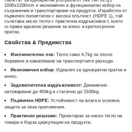
1000x1200mm е икономичен и функционален избор за
съхранение и транспортиране на продукти. Изработен от
първичен полиетилен с висока плътност (HDPE 1), той
съчетава ниско тегло с практична издръжливост, което
го прави идеално решение за износ и краткосрочни
пратки.
Свойства & Предимства
Изключително лек:
Тегло само 4,7kg за лесно
боравене и намаляване на транспортните разходи.
Икономичен избор:
Идеален за еднократни пратки и
износ.
Задоволителна издръжливост:
Динамично
натоварване до 400kg и статично до 1500kg.
Първичен HDPE:
Устойчивост на влага и основна
защита за леки приложения.
Практично решение:
Проектиран за ниско тегло на
товара и бърза циркулация на продукти.