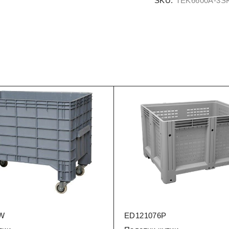
SKU:
TEK6600A-3S
W
ED121076P