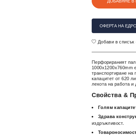
ДОБАВЯНЕ В
ОФЕРТА НА ЕДР
Добави в списък
Перфорираният пал
1000x1200x760mm е 
транспортиране на 
капацитет от 620 л
лекота на работа и
Свойства & П
Голям капаците
Здрава констру
издръжливост.
Товароносимост