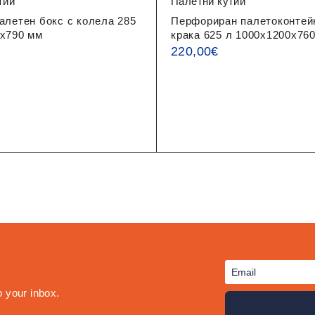
тии
Палетни кутии
алетен бокс с колела 285
Перфориран палетоконтейн
0x790 мм
крака 625 л 1000x1200x76
220,00
€
o your inbox.