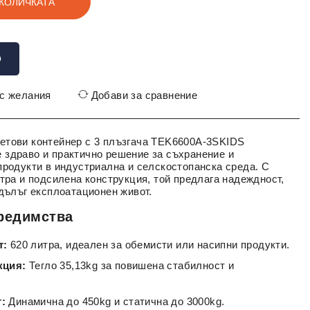
 КОЛИЧКАТА
О
 с желания
Добави за сравнение
етови контейнер с 3 плъзгача TEK6600A-3SKIDS
здраво и практично решение за съхранение и
продукти в индустриална и селскостопанска среда. С
итра и подсилена конструкция, той предлага надеждност,
 дълъг експлоатационен живот.
редимства
т:
620 литра, идеален за обемисти или насипни продукти.
кция:
Тегло 35,13kg за повишена стабилност и
:
Динамична до 450kg и статична до 3000kg.