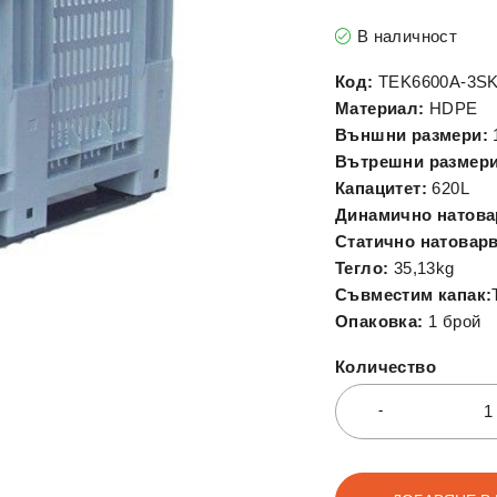
В наличност
Код:
TEK6600A-3S
Материал:
HDPE
Външни размери:
Вътрешни размери
Капацитет:
620L
Динамично натова
Статично натоварв
Тегло:
35,13kg
Съвместим капак:
Опаковка:
1 брой
Количество