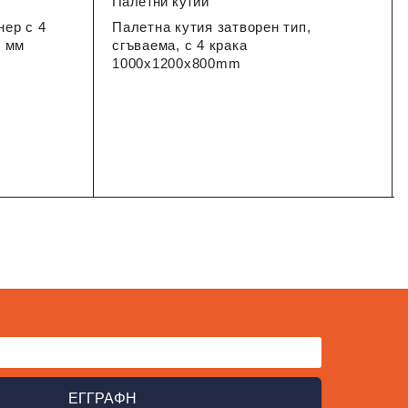
Палетни кутии
ер с 4
Палетна кутия затворен тип,
0 мм
сгъваема, с 4 крака
1000x1200x800mm
ΕΓΓΡΑΦΗ