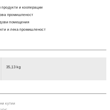
 продукти и кооперации
сова промишленост
адови помещения
кти и лека промишленост
35,13 kg
ни кутии