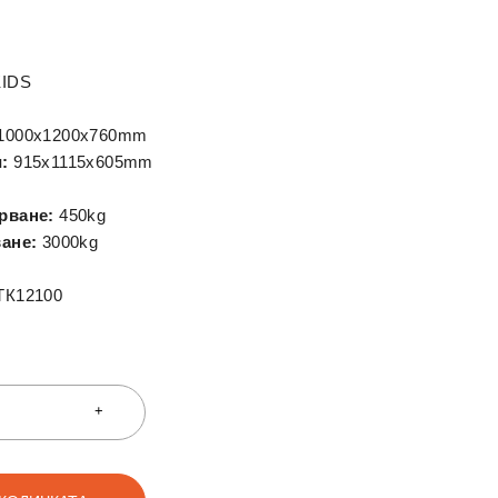
KIDS
1000x1200x760mm
:
915x1115x605mm
рване:
450kg
ане:
3000kg
ТК12100