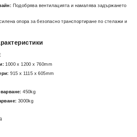
зайн:
Подобрява вентилацията и намалява задържането
илена опора за безопасно транспортиране по стелажи и
арактеристики
E
и:
1000 x 1200 x 760mm
ери:
915 x 1115 x 605mm
варване:
450kg
арване:
3000kg
й