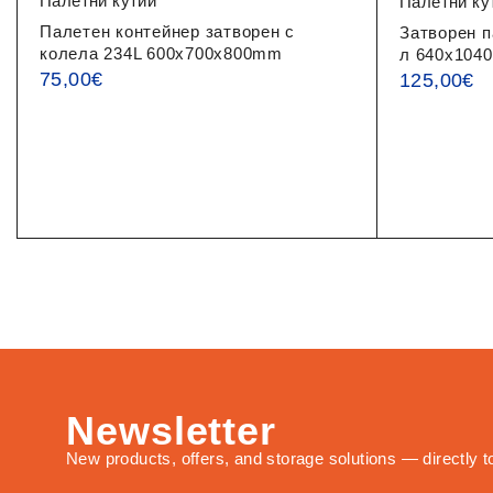
Палетни кутии
Палетни ку
Палетен контейнер затворен с
Затворен п
колела 234L 600x700x800mm
л 640x104
75,00
€
125,00
€
Newsletter
New products, offers, and storage solutions — directly t