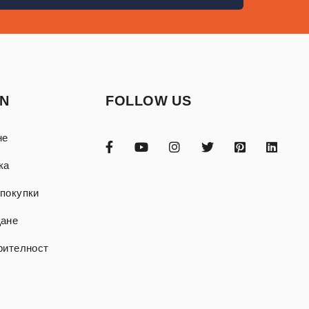
ON
FOLLOW US
не
ка
покупки
щане
рителност