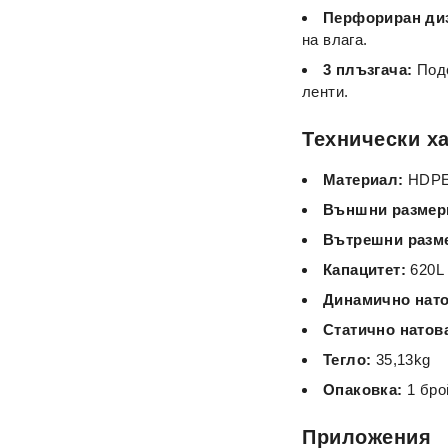
Перфориран ди
на влага.
3 плъзгача:
Подс
ленти.
Технически х
Материал:
HDP
Външни размер
Вътрешни разм
Капацитет:
620L
Динамично нато
Статично натов
Тегло:
35,13kg
Опаковка:
1 бро
Приложения