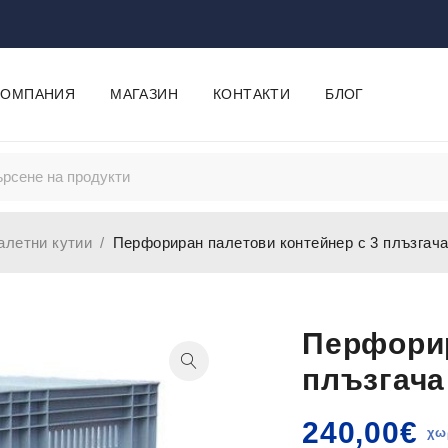
КОМПАНИЯ
МАГАЗИН
КОНТАКТИ
БЛОГ
алетни кутии
/
Перфориран палетови контейнер с 3 плъзгач
Перфорир
плъзгача
240,00
€