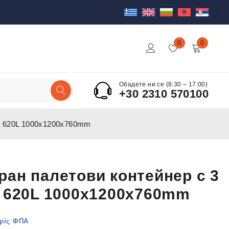
0
0
Обадете ни се (8:30 – 17:00)
+30 2310 570100
а 620L 1000x1200x760mm
ан палетови контейнер с 3
 620L 1000x1200x760mm