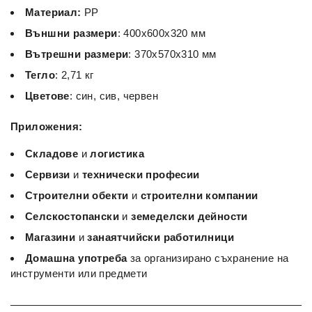
Материал:
PP
Външни размери
: 400x600x320 мм
Вътрешни размери
: 370x570x310 мм
Тегло
: 2,71 кг
Цветове
: син, сив, червен
Приложения:
Складове
и
логистика
Сервизи
и
технически професии
Строителни обекти
и
строителни компании
Селскостопански
и
земеделски дейности
Магазини
и
занаятчийски работилници
Домашна употреба
за организирано съхранение на
инструменти или предмети