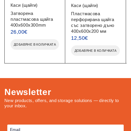
Каси (щайги)
Каси (щайги)
Затворена
Пластмасова
пластмасова щайга
перфорирана щайга
400x600x300mm
със затворено дъно
400x600x200 мм
26,00
€
12,50
€
ДОБАВЯНЕ В КОЛИЧКАТА
ДОБАВЯНЕ В КОЛИЧКАТА
Newsletter
New products, offers, and storage solutions — directly to
your inbox.