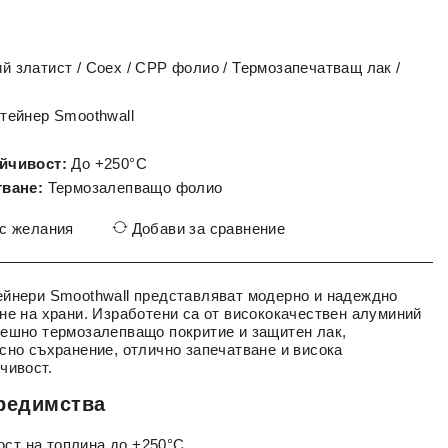
 златист / Coex / CPP фолио / Термозапечатващ лак /
тейнер Smoothwall
йчивост:
До +250°C
тване:
Термозалепващо фолио
 с желания
Добави за сравнение
ейнери Smoothwall представляват модерно и надеждно
не на храни. Изработени са от висококачествен алуминий
ешно термозалепващо покритие и защитен лак,
сно съхранение, отлично запечатване и висока
чивост.
редимства
ост на топлина до +250°C.