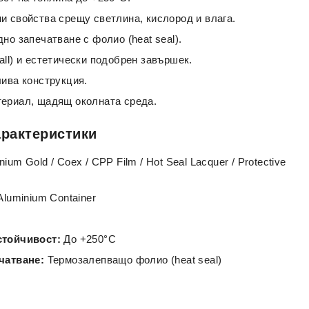
и свойства срещу светлина, кислород и влага.
но запечатване с фолио (heat seal).
ll) и естетически подобрен завършек.
лива конструкция.
ериал, щадящ околната среда.
арактеристики
ium Gold / Coex / CPP Film / Hot Seal Lacquer / Protective
Aluminium Container
стойчивост:
До +250°C
чатване:
Термозалепващо фолио (heat seal)