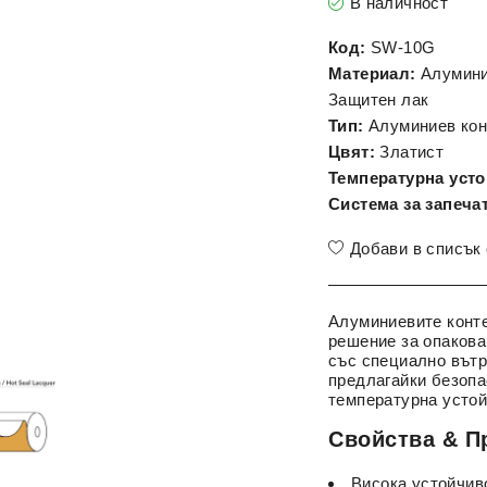
В наличност
Код:
SW-10G
Материал:
Алуминий
Защитен лак
Тип:
Алуминиев кон
Цвят:
Златист
Температурна усто
Система за запеча
Добави в списък
Алуминиевите конт
решение за опакова
със специално вътр
предлагайки безопа
температурна устой
Свойства & П
Висока устойчив