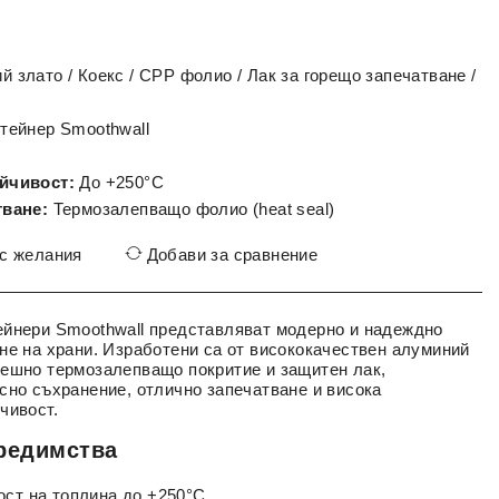
 злато / Коекс / CPP фолио / Лак за горещо запечатване /
тейнер Smoothwall
йчивост:
До +250°C
тване:
Термозалепващо фолио (heat seal)
 с желания
Добави за сравнение
ейнери Smoothwall представляват модерно и надеждно
не на храни. Изработени са от висококачествен алуминий
ешно термозалепващо покритие и защитен лак,
сно съхранение, отлично запечатване и висока
чивост.
редимства
ост на топлина до +250°C.