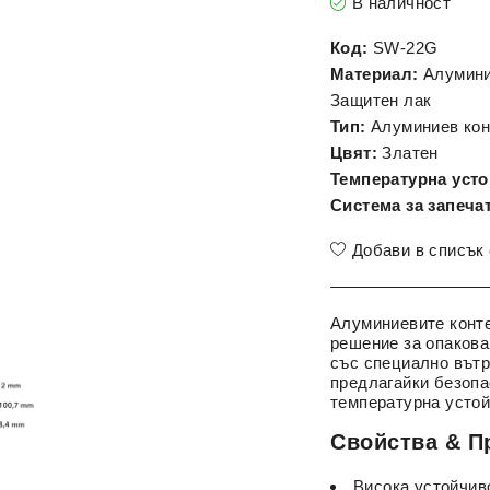
В наличност
Код:
SW-22G
Материал:
Алуминий
Защитен лак
Тип:
Алуминиев кон
Цвят:
Златен
Температурна усто
Система за запеча
Добави в списък
Алуминиевите конт
решение за опакова
със специално вътр
предлагайки безопа
температурна устой
Свойства & П
Висока устойчив