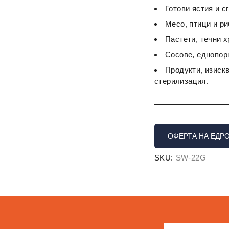
Готови ястия и с
Месо, птици и ри
Пастети, течни 
Сосове, еднопорц
Продукти, изиск
стерилизация.
ОФЕРТА НА ЕДР
SKU:
SW-22G