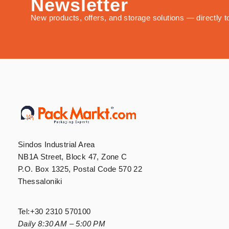
Newsletter
New products, offers, and storage solutions — directly t
Sindos Industrial Area
NB1A Street, Block 47, Zone C
P.O. Box 1325, Postal Code 570 22
Thessaloniki
Tel:
+30 2310 570100
Daily 8:30 AM – 5:00 PM