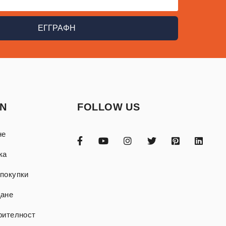
ΕΓΓΡΑΦΗ
ON
FOLLOW US
не
ка
покупки
щане
рителност