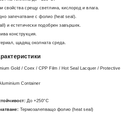
и свойства срещу светлина, кислород и влага.
но запечатване с фолио (heat seal).
ll) и естетически подобрен завършек.
лива конструкция.
ериал, щадящ околната среда.
арактеристики
ium Gold / Coex / CPP Film / Hot Seal Lacquer / Protective
Aluminium Container
стойчивост:
До +250°C
чатване:
Термозалепващо фолио (heat seal)