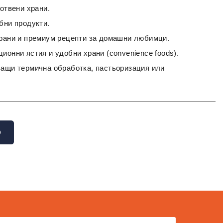
готвени храни.
бни продукти.
храни и премиум рецепти за домашни любимци.
ионни ястия и удобни храни (convenience foods).
ващи термична обработка, пастьоризация или
О