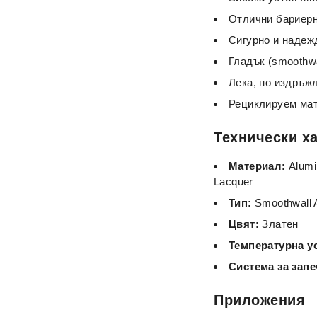
Отлични бариерн
Сигурно и надежд
Гладък (smoothwa
Лека, но издръж
Рециклируем мат
Технически х
Материал:
Alumin
Lacquer
Тип:
Smoothwall 
Цвят:
Златен
Температурна у
Система за запе
Приложения