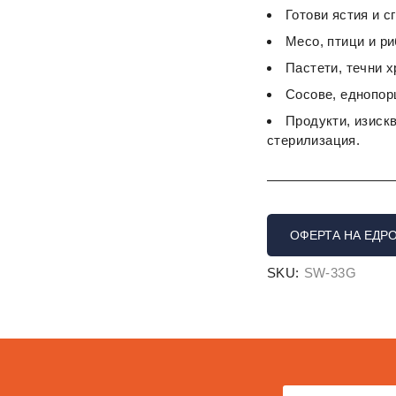
Готови ястия и с
Месо, птици и ри
Пастети, течни 
Сосове, еднопорц
Продукти, изиск
стерилизация.
ОФЕРТА НА ЕДР
SKU:
SW-33G