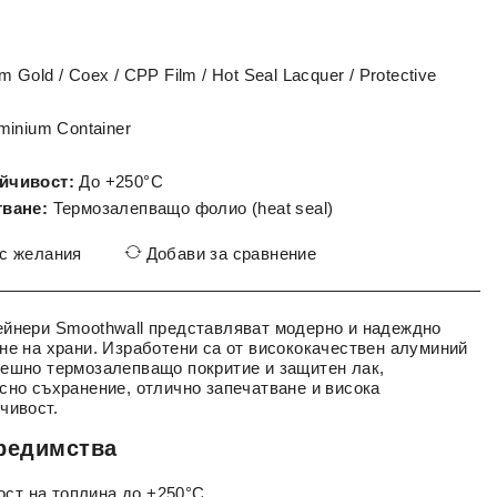
 Gold / Coex / CPP Film / Hot Seal Lacquer / Protective
minium Container
йчивост:
До +250°C
тване:
Термозалепващо фолио (heat seal)
 с желания
Добави за сравнение
ейнери Smoothwall представляват модерно и надеждно
не на храни. Изработени са от висококачествен алуминий
ешно термозалепващо покритие и защитен лак,
сно съхранение, отлично запечатване и висока
чивост.
редимства
ост на топлина до +250°C.