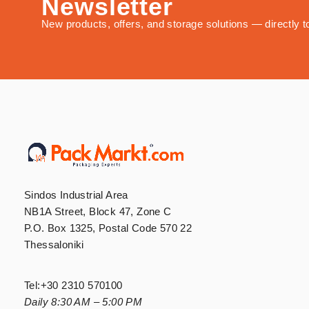
Newsletter
New products, offers, and storage solutions — directly t
Sindos Industrial Area
NB1A Street, Block 47, Zone C
P.O. Box 1325, Postal Code 570 22
Thessaloniki
Tel:
+30 2310 570100
Daily 8:30 AM – 5:00 PM