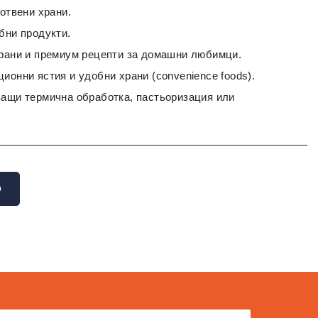
готвени храни.
бни продукти.
храни и премиум рецепти за домашни любимци.
ионни ястия и удобни храни (convenience foods).
ващи термична обработка, пастьоризация или
О