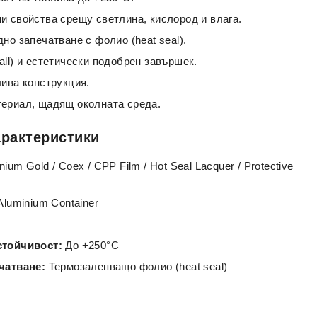
и свойства срещу светлина, кислород и влага.
но запечатване с фолио (heat seal).
ll) и естетически подобрен завършек.
лива конструкция.
ериал, щадящ околната среда.
арактеристики
ium Gold / Coex / CPP Film / Hot Seal Lacquer / Protective
Aluminium Container
стойчивост:
До +250°C
чатване:
Термозалепващо фолио (heat seal)