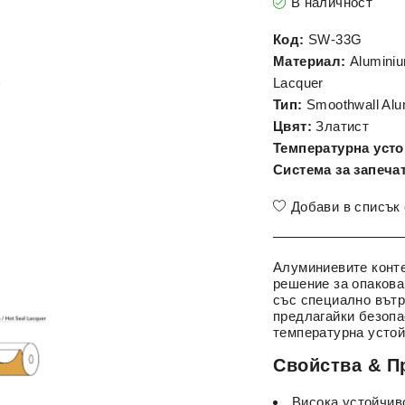
В наличност
Код:
SW-33G
Материал:
Aluminium
Lacquer
Тип:
Smoothwall Alu
Цвят:
Златист
Температурна усто
Система за запеча
Добави в списък
Алуминиевите конт
решение за опакова
със специално вътр
предлагайки безопа
температурна устой
Свойства & П
Висока устойчив