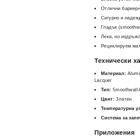
Отлични бариерн
Сигурно и надежд
Гладък (smoothwa
Лека, но издръж
Рециклируем мат
Технически х
Материал:
Alumin
Lacquer
Тип:
Smoothwall 
Цвят:
Златен
Температурна у
Система за запе
Приложения