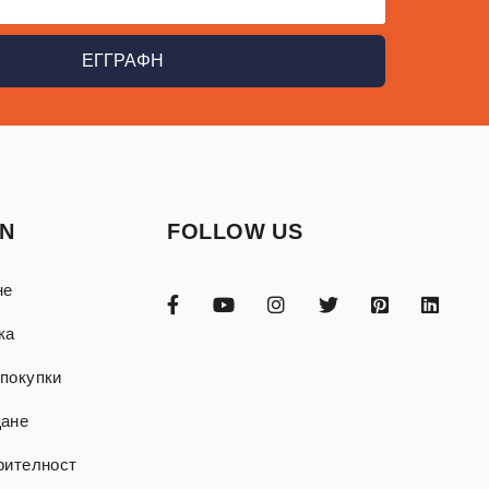
ΕΓΓΡΑΦΗ
ON
FOLLOW US
не
ка
покупки
щане
рителност